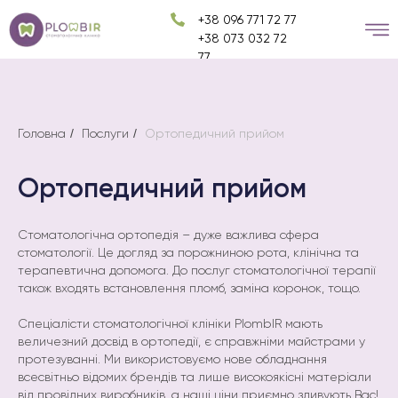
+38 096 771 72 77
+38 073 032 72
77
Головна
/
Послуги
/
Ортопедичний прийом
Ортопедичний прийом
Стоматологічна ортопедія – дуже важлива сфера
стоматології. Це догляд за порожниною рота, клінічна та
терапевтична допомога. До послуг стоматологічної терапії
також входять встановлення пломб, заміна коронок, тощо.
Спеціалісти стоматологічної клініки PlombIR мають
величезний досвід в ортопедії, є справжніми майстрами у
протезуванні. Ми використовуємо нове обладнання
всесвітньо відомих брендів та лише високоякісні матеріали
від провідних виробників, а наші ціни приємно здивують Вас!