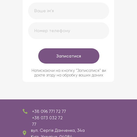
Ваше ім‘я
Номер телефону
Записатися
Натискаючи на кнопку "Записатися" ви
даєте згоду на обробку ваших даних
+38 096 771 72 77
+38 073 032 72
77
вул. Сергія Данченка, 34а
Київ, Україна,
04084